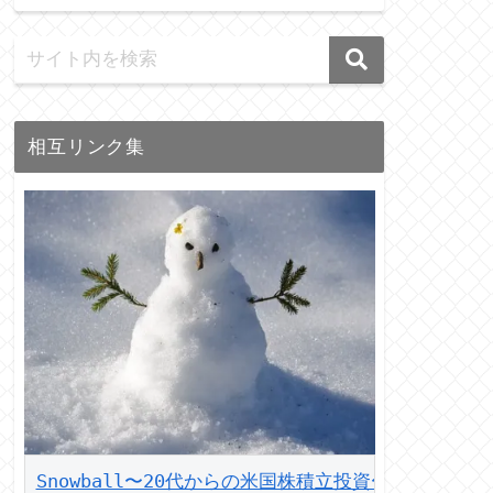
相互リンク集
Snowball〜20代からの米国株積立投資〜