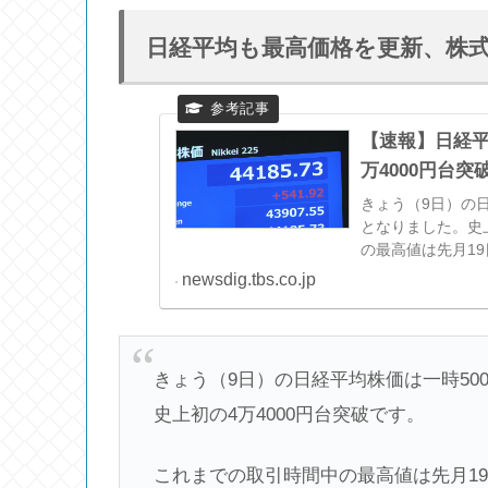
日経平均も最高価格を更新、株
【速報】日経平
万4000円台突破 
きょう（9日）の日
となりました。史
の最高値は先月19
治をめぐ…
newsdig.tbs.co.jp
きょう（9日）の日経平均株価は一時500
史上初の4万4000円台突破です。
これまでの取引時間中の最高値は先月19