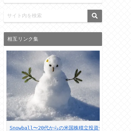
相互リンク集
Snowball〜20代からの米国株積立投資〜