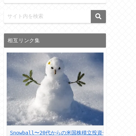
相互リンク集
Snowball〜20代からの米国株積立投資〜