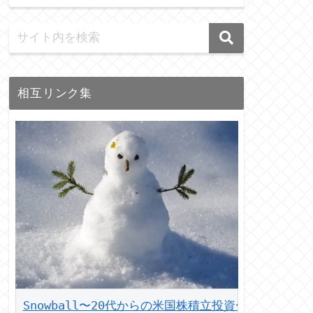
相互リンク集
Snowball〜20代からの米国株積立投資〜