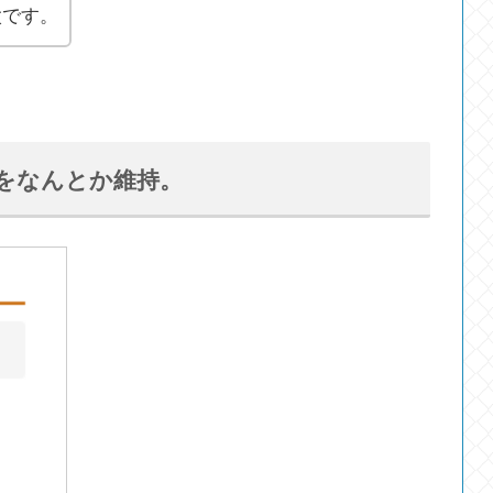
太です。
円をなんとか維持。