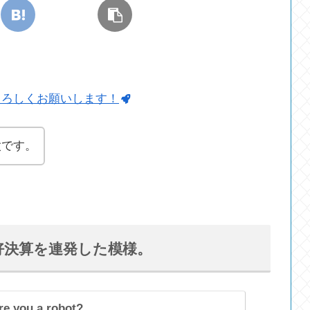
よろしくお願いします！
太です。
て好決算を連発した模様。
re you a robot?