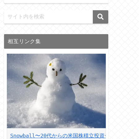
相互リンク集
Snowball〜20代からの米国株積立投資〜