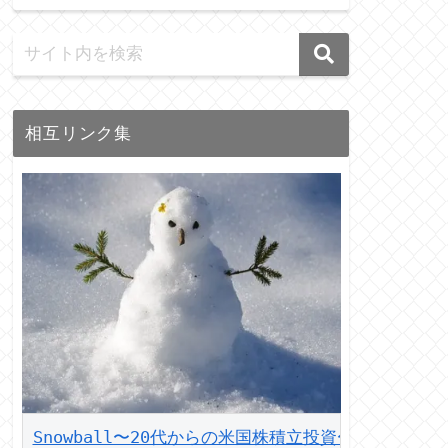
相互リンク集
Snowball〜20代からの米国株積立投資〜