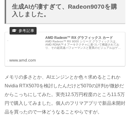
生成AIが凄すぎて、Radeon9070を購
入しました。
AMD Radeon™ RX グラフィックス カード
AMD Radeon™ RX 9000 シリーズ グラフィックスは、
AMD RDNA™ 4 アーキテクチャに基づいて構築されてお
り、その超高速パフォーマンスと驚異のビジュアルはゲー
マーやストリーマーに最適です。
www.amd.com
メモリの多さとか、AIエンジンとか色々求めるとこれか
Nvidia RTX5070を検討したんだけど5070の評判が微妙だ
からこっちにしてみた。実売12.5万円程度のところ11.5万
円で購入してみました。個人のフリマアプリで新品未開封
品を買ったので一体どうなることやらですが。