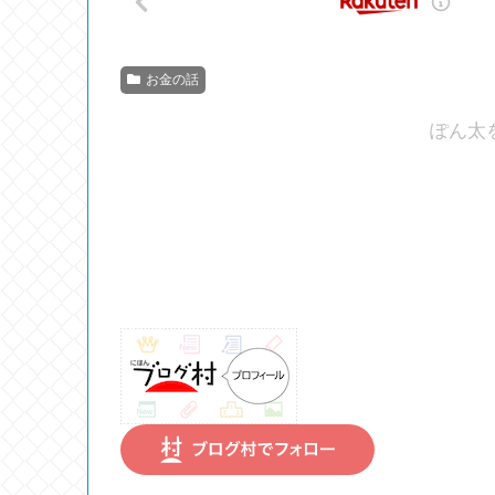
お金の話
ぽん太