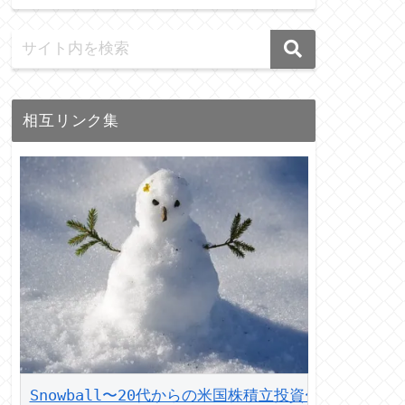
相互リンク集
Snowball〜20代からの米国株積立投資〜