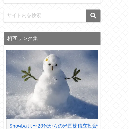
相互リンク集
Snowball〜20代からの米国株積立投資〜