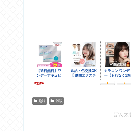
趣味
雑談
ぽん太