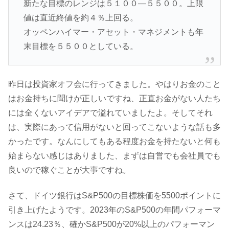
新たな目標のレンジは５１００―５５００。上限
値は直近終値を約４％上回る。
オッペンハイマー・アセット・マネジメントも年
末目標を５５００としている。
昨日は投資家オフ会に行ってきました。やはりお金のこと
はお金持ちに聞けが正しいですね、正直お金がない人たち
には全くないアイデアで溢れていましたよ。そしてそれ
は、実際にあって信用がないと回ってこないような話も多
かったです。なんにしてもある程度お金を持たないと何も
始まらない感じはありました、まずは自営でも会社員でも
良いので稼ぐことが大事ですね。
さて、ドイツ銀行はS&P500の目標株価を5500ポイントに
引き上げたようです。2023年のS&P500の年間パフォーマ
ンスは24.23％、確かS&P500が20%以上のパフォーマン