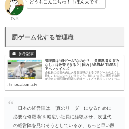
どうもこんにちわ！！ぽん太です。
ぽん太
罰ゲーム化する管理職
管理職は“罰ゲーム”なのか？ 「負担激増 & 旨み
なし」は改善できる？ | 国内 | ABEMA TIMES |
アベマタイムズ
会社員の出世の先にある管理職がまるで罰ゲームのように
厳しいものになっているという。嬉しい出世の反面で負担
が増える管理職の問題を組織としてどう解決していくべき
か考えた。【映像】管理職＝“罰ゲーム”と一目でわかる
times.abema.tv
「表」 管理職の現状について分…
「日本の経営陣は、“真のリーダーになるために
必要な修羅場”を幅広い社員に経験させ、次世代
の経営陣を見出そうとしているが、もっと早い段