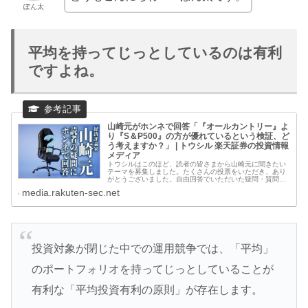
ぽん太
平均を持ってじっとしているのは有利
ですよね。
山崎元がホンネで回答「『オールカントリー』よ
り『S＆P500』の方が優れているという検証、ど
う考えますか？」 | トウシル 楽天証券の投資情報
メディア
トウシルはこのほど、読者の皆さまから山崎元に聞きたい
テーマを募集しました。たくさんの投票をいただき、あり
がとうございました。自由回答でいただいた疑問・質問
は、全て本人に届けております。この記事では、いくつか
media.rakuten-sec.net
の質問に回答します。（トウシル…
投資対象が閉じた中での運用競争では、「平均」
のポートフォリオを持ってじっとしていることが
有利な「平均投資有利の原則」が存在します。