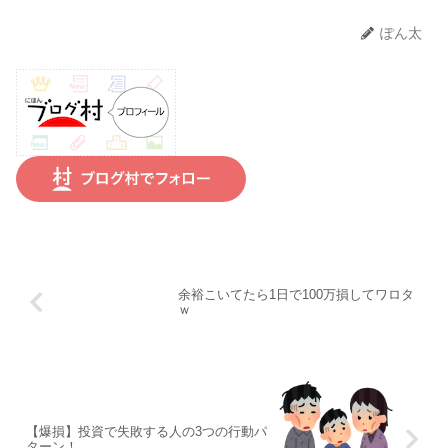
ぽん太
余裕こいてたら1日で100万損してワロタ
ｗ
【爆損】投資で失敗する人の3つの行動パ
ターン！