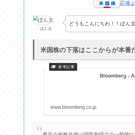
応援
どうもこんにちわ！！ぽん
ぽん太
米国株の下落はここからが本番
Bloomberg - A
www.bloomberg.co.jp
最近の米株反発は弱気相場での一時的な