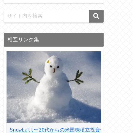
相互リンク集
Snowball〜20代からの米国株積立投資〜