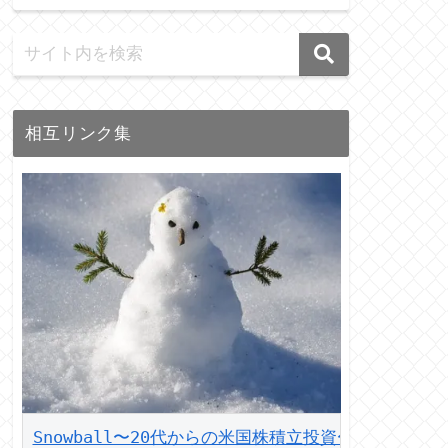
相互リンク集
Snowball〜20代からの米国株積立投資〜