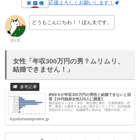
応援よろしくお願いします！
どうもこんにちわ！！ぽん太です。
ぽん太
女性「年収300万円の男？ムリムリ、
結婚できません！」
約68％が年収300万円の男性と結婚できないと回
答【30代独身女性229人に調査】
株式会社タンタカ（本社：東京都江東区、代表取締役：丹
野 貴浩）が運営するお金に関するメディアで、30代独身
女性229人の方に、結婚相手に求める「理想の年収」や
「最低限の年収」などについて調査しました...
kyodonewsprwire.jp