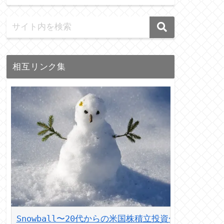
相互リンク集
Snowball〜20代からの米国株積立投資〜