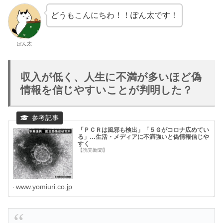
どうもこんにちわ！！ぽん太です！
ぽん太
収入が低く、人生に不満が多いほど偽
情報を信じやすいことが判明した？
「ＰＣＲは風邪も検出」「５Ｇがコロナ広めてい
る」…生活・メディアに不満強いと偽情報信じや
すく
【読売新聞】
www.yomiuri.co.jp