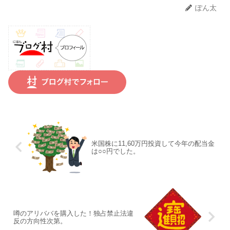
ぽん太
米国株に11,60万円投資して今年の配当金
は○○円でした。
噂のアリババを購入した！独占禁止法違
反の方向性次第。