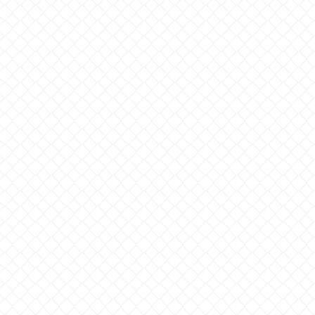
41,975,322.70
98,386,584.97
98,252,759.82
96,370,315.68
95,486,599.61
93,472,451.58
88,953,717.95
79,328,771.51
78,436,737.63