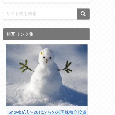
相互リンク集
Snowball〜20代からの米国株積立投資〜