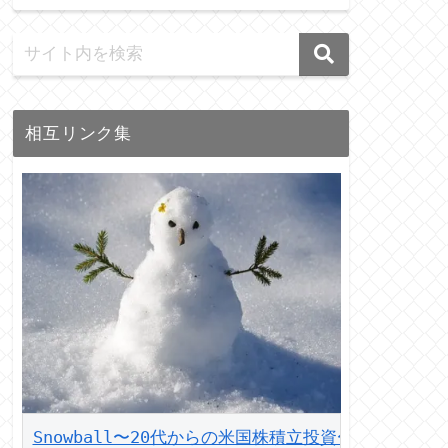
相互リンク集
Snowball〜20代からの米国株積立投資〜