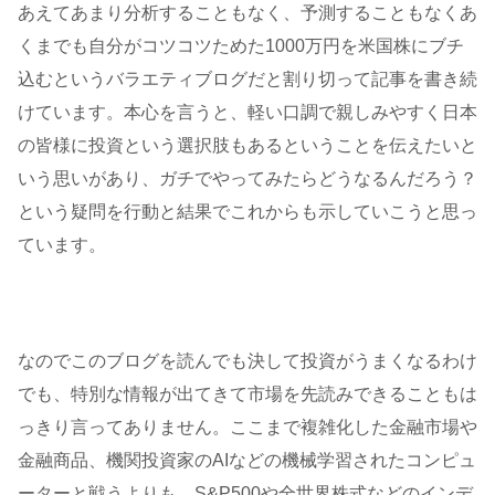
あえてあまり分析することもなく、予測することもなくあ
くまでも自分がコツコツためた1000万円を米国株にブチ
込むというバラエティブログだと割り切って記事を書き続
けています。本心を言うと、軽い口調で親しみやすく日本
の皆様に投資という選択肢もあるということを伝えたいと
いう思いがあり、ガチでやってみたらどうなるんだろう？
という疑問を行動と結果でこれからも示していこうと思っ
ています。
なのでこのブログを読んでも決して投資がうまくなるわけ
でも、特別な情報が出てきて市場を先読みできることもは
っきり言ってありません。ここまで複雑化した金融市場や
金融商品、機関投資家のAIなどの機械学習されたコンピュ
ーターと戦うよりも、S&P500や全世界株式などのインデ