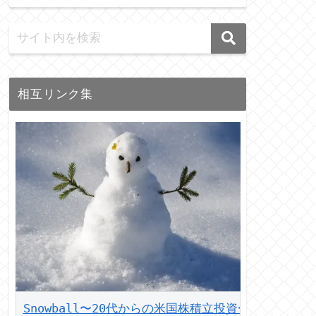
相互リンク集
Snowball〜20代からの米国株積立投資〜