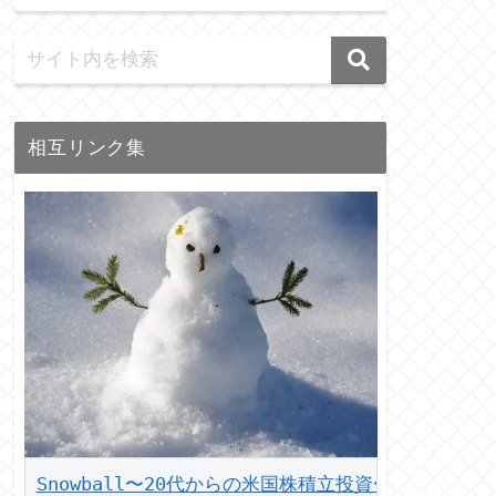
相互リンク集
Snowball〜20代からの米国株積立投資〜