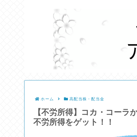
ホーム
高配当株・配当金
【不労所得】コカ・コーラか
不労所得をゲット！！