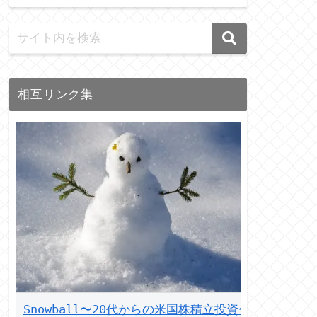
相互リンク集
Snowball〜20代からの米国株積立投資〜