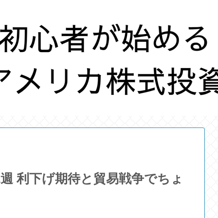
2週 利下げ期待と貿易戦争でちょ