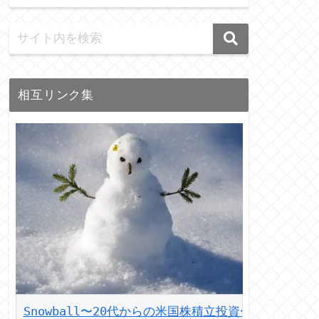
相互リンク集
Snowball〜20代からの米国株積立投資〜