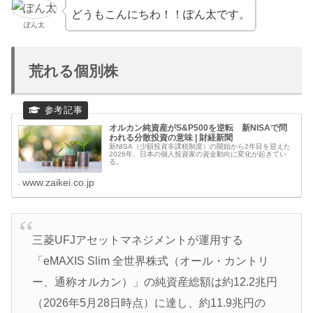
どうもこんにちわ！！ぽん太です。
ぽん太
荒れる個別株
オルカン純資産がS&P500を逆転 新NISAで問
われる分散投資の意味 | 財経新聞
新NISA（少額投資非課税制度）の開始から2年目を迎えた
2026年、日本の個人投資家の資金動向に変化が起きてい
る。
www.zaikei.co.jp
三菱UFJアセットマネジメントが運用する
「eMAXIS Slim 全世界株式（オール・カントリ
ー、通称オルカン）」の純資産総額は約12.2兆円
（2026年5月28日時点）に達し、約11.9兆円の