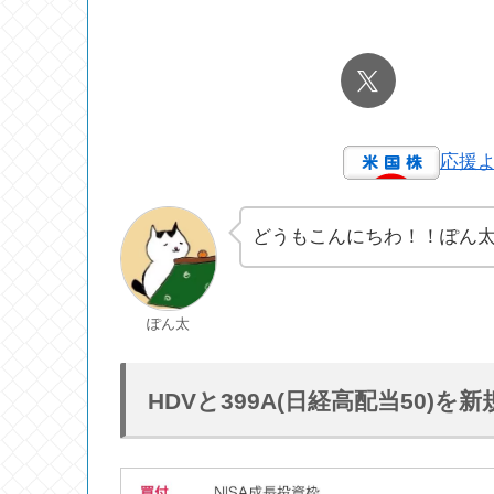
応援
どうもこんにちわ！！ぽん
ぽん太
HDVと399A(日経高配当50)を