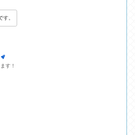
です。
します！