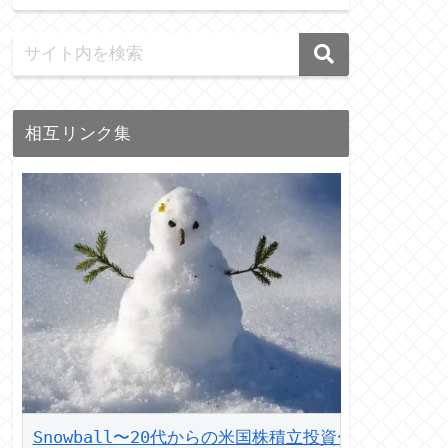
相互リンク集
Snowball〜20代からの米国株積立投資〜