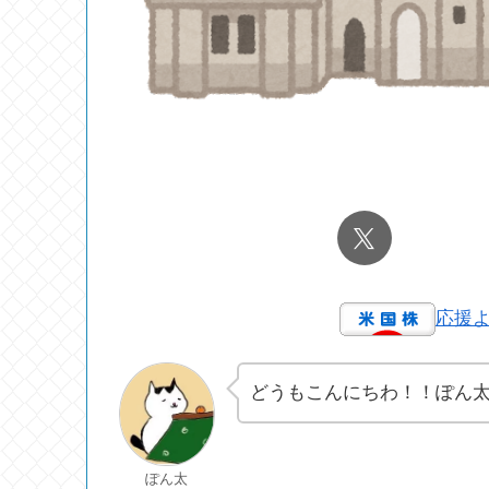
応援
どうもこんにちわ！！ぽん
ぽん太