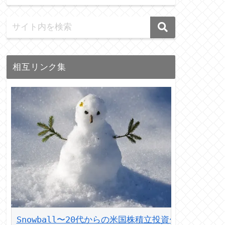
相互リンク集
Snowball〜20代からの米国株積立投資〜