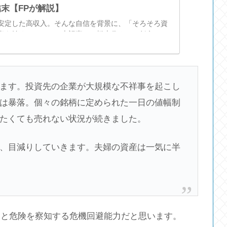
末【FPが解説】
安定した高収入。そんな自信を背景に、「そろそろ資
資を始めると……。本記事では橋本俊さん（仮名）の
収入であるがゆえに初心者が陥りがちな投資の罠につ
m代表FPの藤原洋子氏が解…
ます。投資先の企業が大規模な不祥事を起こし
は暴落。個々の銘柄に定められた一日の値幅制
たくても売れない状況が続きました。
、目減りしていきます。夫婦の資産は一気に半
力と危険を察知する危機回避能力だと思います。