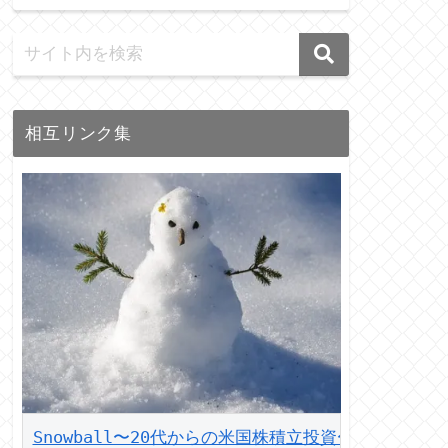
相互リンク集
Snowball〜20代からの米国株積立投資〜