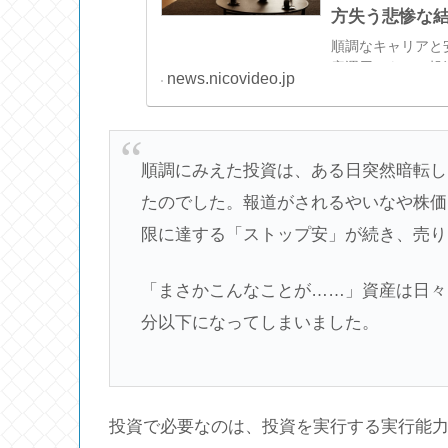
方失う悲惨な結
順調なキャリアと
産運用でも」と投
news.nicovideo.jp
事例とともに、高
いて、FP drea
順調にみえた投資は、ある日突然暗転し
たのでした。報道がされるやいなや株価
限に達する「ストップ安」が続き、売り
「まさかこんなことが……」資産は日々
分以下になってしまいました。
投資で必要なのは、投資を実行する実行能