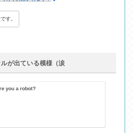
太です。
グナルが出ている模様（涙
re you a robot?