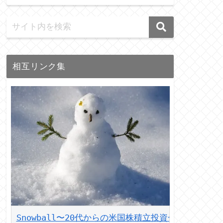
相互リンク集
Snowball〜20代からの米国株積立投資〜