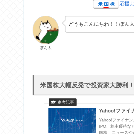
応援
どうもこんにちわ！！ぽん
ぽん太
米国株大幅反発で投資家大勝利
Yahoo!ファ
Yahoo!ファイ
IPO、株主優待
国株、ニュースや