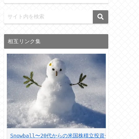
相互リンク集
Snowball〜20代からの米国株積立投資〜