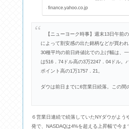
finance.yahoo.co.jp
【ニューヨーク時事】週末13日午前の
によって割安感の出た銘柄などが買われ
30種平均の前日終値比での上げ幅は、一時
は516．74ドル高の3万2247．04ド
ポイント高の1万1757．21。
ダウは前日までに6営業日続落。この間の
６営業日連続で続落していたNYダウがよう
発で、NASDAQは4%を超える上昇幅で今