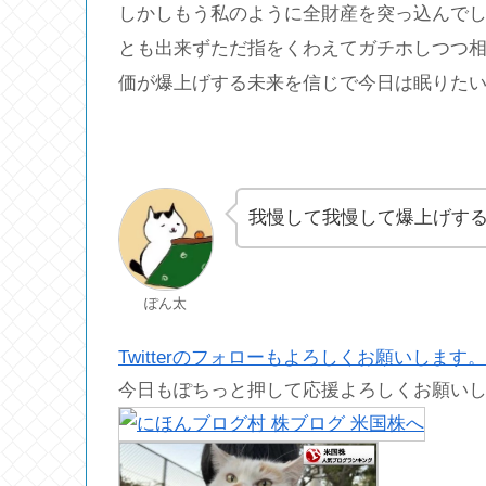
しかしもう私のように全財産を突っ込んで
とも出来ずただ指をくわえてガチホしつつ
価が爆上げする未来を信じで今日は眠りた
我慢して我慢して爆上げす
ぽん太
Twitterのフォローもよろしくお願いします。
今日もぽちっと押して応援よろしくお願い