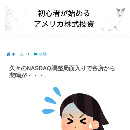
ホーム
相場
久々のNASDAQ調整局面入りで各所から
悲鳴が・・・。