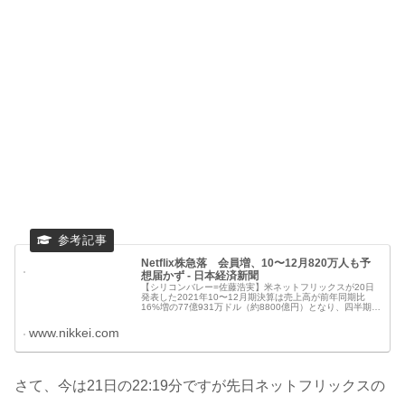
Netflix株急落 会員増、10〜12月820万人も予
想届かず - 日本経済新聞
【シリコンバレー=佐藤浩実】米ネットフリックスが20日
発表した2021年10〜12月期決算は売上高が前年同期比
16%増の77億931万ドル（約8800億円）となり、四半期ベ
ースで過去最高を更新した。純利益は同12%増の6億742万
ドル。3カ
www.nikkei.com
さて、今は21日の22:19分ですが先日ネットフリックスの