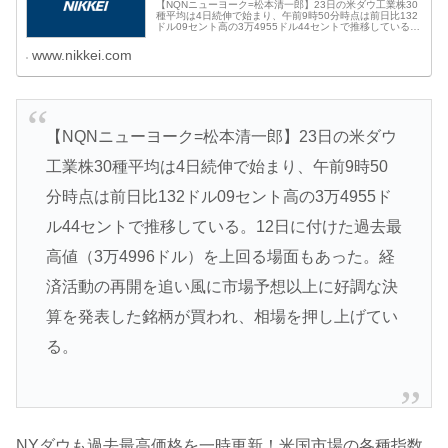
【NQNニューヨーク=松本清一郎】23日の米ダウ工業株30
種平均は4日続伸で始まり、午前9時50分時点は前日比132
ドル09セント高の3万4955ドル44セントで推移している。
12日に付けた過去最高値（3万4996ドル）を上回る場面も
あった
www.nikkei.com
【NQNニューヨーク=松本清一郎】23日の米ダウ
工業株30種平均は4日続伸で始まり、午前9時50
分時点は前日比132ドル09セント高の3万4955ド
ル44セントで推移している。12日に付けた過去最
高値（3万4996ドル）を上回る場面もあった。経
済活動の再開を追い風に市場予想以上に好調な決
算を発表した銘柄が買われ、相場を押し上げてい
る。
NYダウも過去最高価格を一時更新！米国市場の各種指数