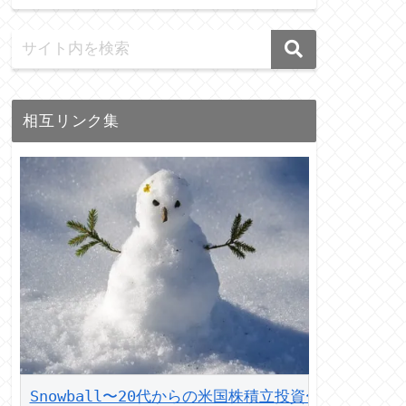
相互リンク集
Snowball〜20代からの米国株積立投資〜