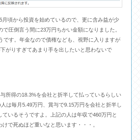
9年5月頃から投資を始めているので、更に含み益が少
ので圧倒言う間に23万円ちかい金額になりました。
うです。年金なので債権なども、視野に入りますが
が下がりすぎてあまり手を出したいと思わないで
与所得の18.3%を会社と折半して払っているらしい
人は毎月5.49万円、賞与で9.15万円を会社と折半し
付しているそうですよ。上記の人は年収で460万円と
るわけで死ぬほど重いなと思います・・・。