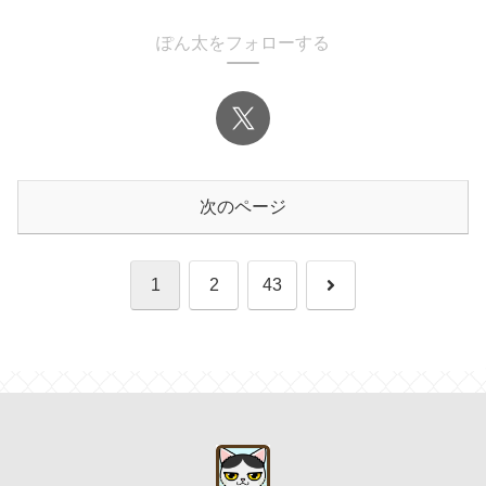
ぽん太をフォローする
次のページ
次
1
2
43
へ